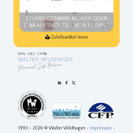
STUPID GERMAN MONEY ODER
EINKAUFSVORTEIL VON 13,09%?
Zufallsartikel lesen
DIPL. OEC. CFP®
WALTER WILDHAGEN
Financial Life Balance
1993 - 2026 © Walter Wildhagen •
Impressum
•