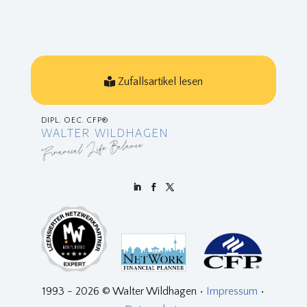
E
X
T
?
Zufallsartikel lesen
DIPL. OEC. CFP®
WALTER WILDHAGEN
Financial Life Balance
1993 - 2026 © Walter Wildhagen •
Impressum
•