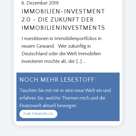
6. Dezember 2019
U
IMMOBILIEN-INVESTMENT
N
2.0 - DIE ZUKUNFT DER
D
IMMOBILIENINVESTMENTS
V
E
I nvestitionen in Immobilienportfolios in
R
neuem Gewand. Wer zukünftig in
M
Deutschland oder der Welt Immobilien
Ö
investieren möchte ab, der […]
...
G
E
N
NOCH MEHR LESESTOFF:
-
W
Tauchen Sie mit mir in eine neue Welt ein und
H
erfahren Sie, welche Themen mich und die
A
Finanzwelt aktuell bewegen.
T
ZUM FINANZBLOG
I
S
N