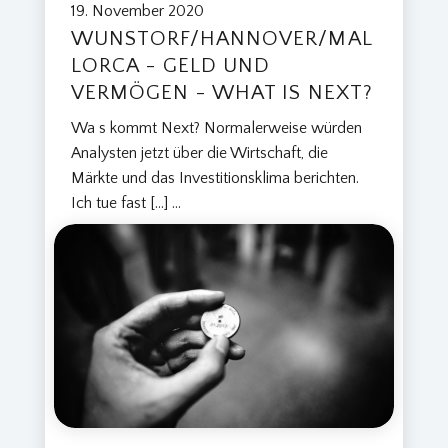
N
19. November 2020
N
WUNSTORF/HANNOVER/MAL
O
LORCA - GELD UND
V
VERMÖGEN - WHAT IS NEXT?
E
R
Wa s kommt Next? Normalerweise würden
/
Analysten jetzt über die Wirtschaft, die
M
Märkte und das Investitionsklima berichten.
A
Ich tue fast […]
...
L
L
O
R
C
A
-
G
E
L
D