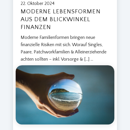
22. Oktober 2024
MODERNE LEBENSFORMEN
AUS DEM BLICKWINKEL
FINANZEN
Moderne Familienformen bringen neue
finanzielle Risiken mit sich. Worauf Singles,
Paare, Patchworkfamilien & Alleinerziehende
W
achten sollten – inkl. Vorsorge & […]
...
U
N
S
T
O
R
F
/
H
A