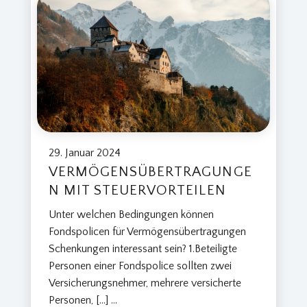
E
G
U
N
D
I
H
R
E
L
29. Januar 2024
Ö
VERMÖGENSÜBERTRAGUNGE
S
N MIT STEUERVORTEILEN
U
N
Unter welchen Bedingungen können
G
Fondspolicen für Vermögensübertragungen
E
Schenkungen interessant sein? 1.Beteiligte
N
Personen einer Fondspolice sollten zwei
F
Versicherungsnehmer, mehrere versicherte
Ü
Personen, […]
...
R